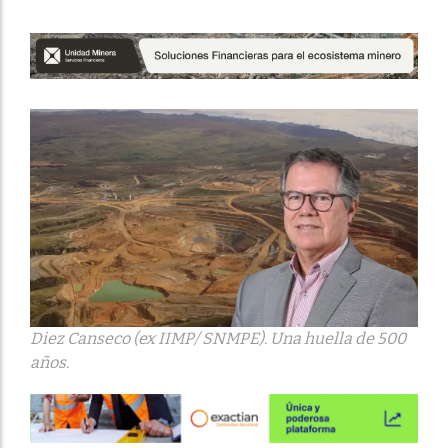
Diez Canseco (ex IIMP/ SNMPE). Una huella de 500
años.