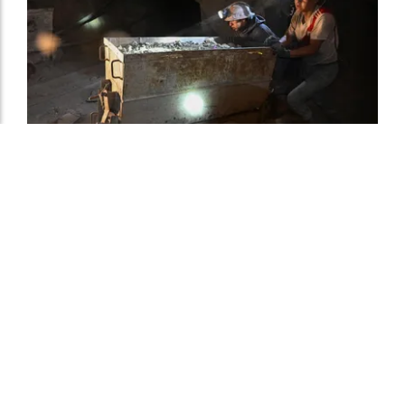
Garzón y minería en Bolivia:
Construcción, no sólo extracción
CLUBminero
01/08/2026
VOCES