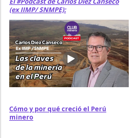
El #Podcast de Carlos Diez Canseco
(ex IIMP/ SNMPE):
Cómo y por qué creció el Perú
minero