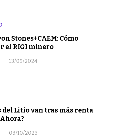
D
on Stones+CAEM: Cómo
r el RIGI minero
13/09/2024
 del Litio van tras más renta
 Ahora?
03/10/2023