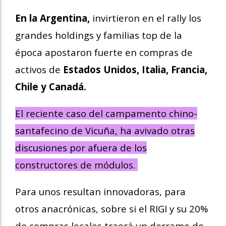
En la Argentina,
invirtieron en el rally los
grandes holdings y familias top de la
época apostaron fuerte en compras de
activos de
Estados Unidos, Italia, Francia,
Chile y Canadá.
El reciente caso del campamento chino-
santafecino de Vicuña, ha avivado otras
discusiones por afuera de los
constructores de módulos.
Para unos resultan innovadoras, para
otros anacrónicas, sobre si el RIGI y su 20%
de compras locales traerá un derrame de