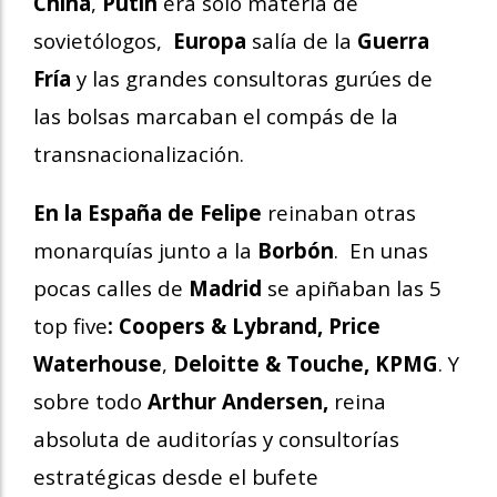
China
,
Putin
era sólo materia de
sovietólogos,
Europa
salía de la
Guerra
Fría
y las grandes consultoras gurúes de
las bolsas marcaban el compás de la
transnacionalización.
En la España de Felipe
reinaban otras
monarquías junto a la
Borbón
.
En unas
pocas calles de
Madrid
se apiñaban las 5
top five
: Coopers & Lybrand, Price
Waterhouse
,
Deloitte & Touche,
KPMG
. Y
sobre todo
Arthur Andersen,
reina
absoluta de auditorías y consultorías
estratégicas desde el bufete